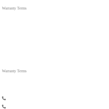
Warranty Terms
Privacy Policy
Technical Inquiry
Sales Inquiry: +6017-650 6280
Technical support: +603-5886 2803
Quick Links
Maintenance & Support
Warranty Terms
Privacy Policy
Get In Touch
Malaysia: +603-5886 0628
Thailand: +662-040 0409