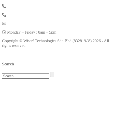
Philippines: +63-9989905452
Indonesia: +6282335358007
sales@wiserf.com
Monday – Friday : 8am – 5pm
Copyright © Wiserf Technologies Sdn Bhd (832819-V) 2026 - All
rights reserved.
Privacy Policy
Search