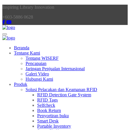
Inspiring Library Innovation
+603-5886 0628
Toggle navigation
Beranda
Tentang Kami
Tentang WISERF
Pencapaian
Jaringan Penjualan Internasional
Galeri Video
Hubungi Kami
Produk
Solusi Pelacakan dan Keamanan RFID
RFID Detection Gate System
RFID Tags
Selfcheck
Book Return
Penyortiran buku
Smart Desk
Portable Inventory