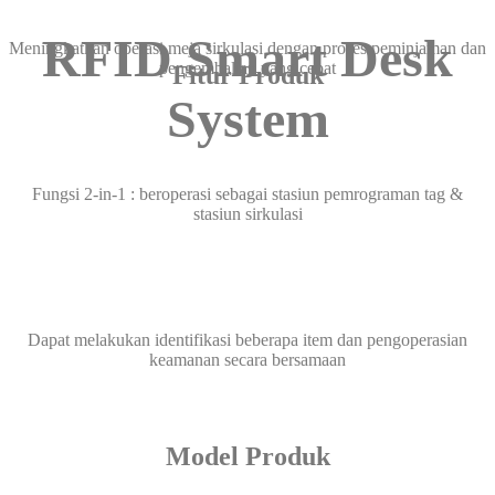
RFID Smart Desk
Meningkatkan operasi meja sirkulasi dengan proses peminjaman dan
pengembalian yang cepat
Fitur Produk
System
Fungsi 2-in-1 : beroperasi sebagai stasiun pemrograman tag &
stasiun sirkulasi
Dapat melakukan identifikasi beberapa item dan pengoperasian
keamanan secara bersamaan
Model Produk